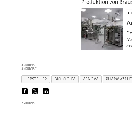
Produktion von Brau
UT
A
De
Ma
er
ANZEIGE
ANZEIGE
HERSTELLER
BIOLOGIKA
AENOVA
PHARMAZEUT
ANZEIGE