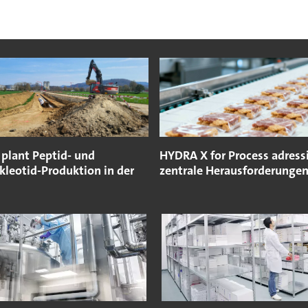
plant Peptid- und
HYDRA X for Process adressi
kleotid-Produktion in der
zentrale Herausforderunge