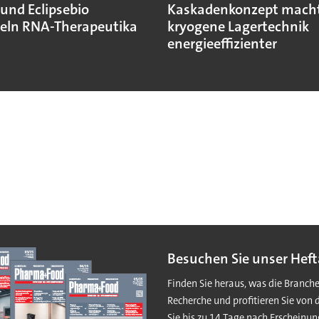
und Eclipsebio
Kaskadenkonzept mach
eln RNA-Therapeutika
kryogene Lagertechnik
energieeffizienter
Besuchen Sie unser Heft
Finden Sie heraus, was die Branch
Recherche und profitieren Sie von 
Sie bis zu 14 Tage nach Erscheinun