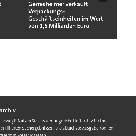
t
Gerresheimer verkauft
Codis
Verpackungs-
Stand
Geschäftseinheiten im Wert
von 1,5 Milliarden Euro
archiv
e bewegt! Nutzen Sie das umfangreiche Heftarchiv für Ihre
detaillierten Suchergebnissen. Die aktuellste Ausgabe können
gstermin kostenlos lesen.