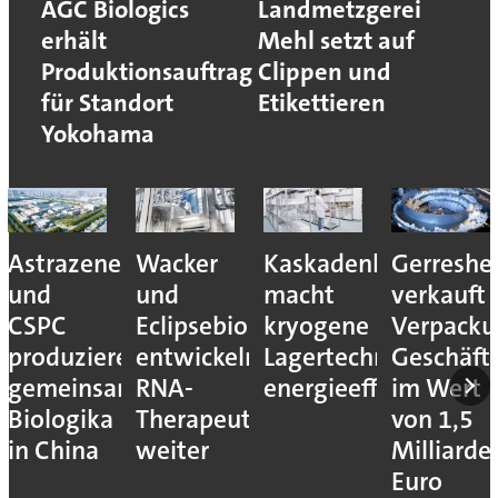
AGC Biologics
Landmetzgerei
erhält
Mehl setzt auf
Produktionsauftrag
Clippen und
für Standort
Etikettieren
Yokohama
Astrazeneca
Wacker
Kaskadenkonzept
Gerreshe
und
und
macht
verkauft
CSPC
Eclipsebio
kryogene
Verpacku
produzieren
entwickeln
Lagertechnik
Geschäft
gemeinsam
RNA-
energieeffizienter
im Wert
Biologika
Therapeutika
von 1,5
in China
weiter
Milliarde
Euro