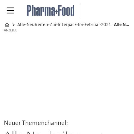
Alle-Neuheiten-Zur-Interpack-Im-Februar-2021
Alle Neuheiten zur Interpack im Februar 2021
Home
ANZEIGE
ANZEIGE
Neuer Themenchannel: