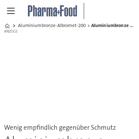
Aluminiumbronze-Albromet-200
Aluminiumbronze Albromet 200
Home
ANZEIGE
ANZEIGE
Wenig empfindlich gegenüber Schmutz