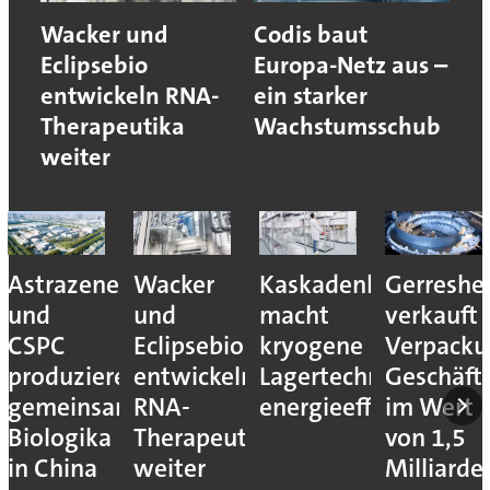
Wacker und
Codis baut
Eclipsebio
Europa-Netz aus –
entwickeln RNA-
ein starker
Therapeutika
Wachstumsschub
weiter
Astrazeneca
Wacker
Kaskadenkonzept
Gerreshe
und
und
macht
verkauft
CSPC
Eclipsebio
kryogene
Verpacku
produzieren
entwickeln
Lagertechnik
Geschäft
gemeinsam
RNA-
energieeffizienter
im Wert
Biologika
Therapeutika
von 1,5
in China
weiter
Milliarde