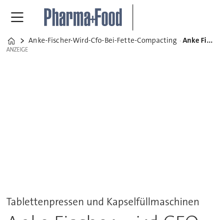
Anke-Fischer-Wird-Cfo-Bei-Fette-Compacting
Anke Fischer wird CFO bei Fette Compacting
Home
ANZEIGE
ANZEIGE
Tablettenpressen und Kapselfüllmaschinen