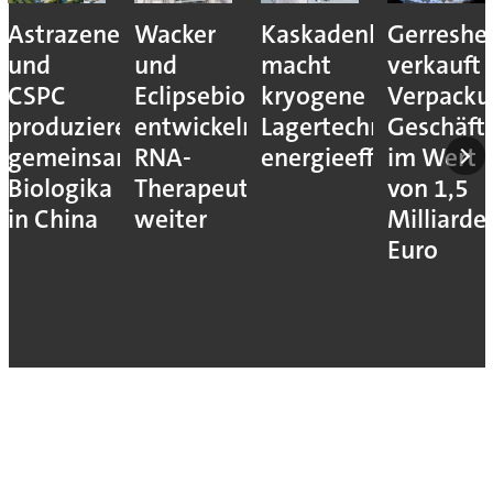
Astrazeneca
Wacker
Kaskadenkonzept
Gerreshe
und
und
macht
verkauft
CSPC
Eclipsebio
kryogene
Verpacku
produzieren
entwickeln
Lagertechnik
Geschäft
gemeinsam
RNA-
energieeffizienter
im Wert
Biologika
Therapeutika
von 1,5
in China
weiter
Milliarde
Euro