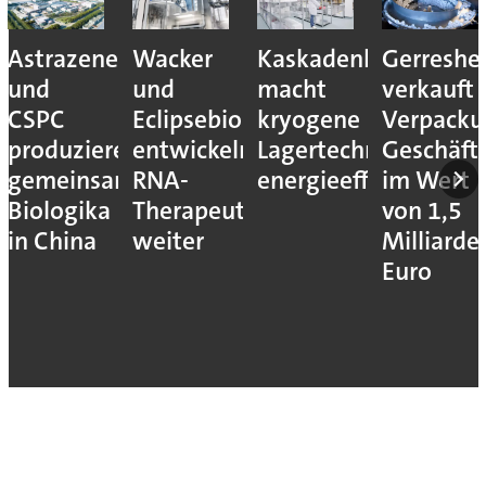
Astrazeneca
Wacker
Kaskadenkonzept
Gerreshe
und
und
macht
verkauft
CSPC
Eclipsebio
kryogene
Verpacku
produzieren
entwickeln
Lagertechnik
Geschäft
gemeinsam
RNA-
energieeffizienter
im Wert
Biologika
Therapeutika
von 1,5
in China
weiter
Milliarde
Euro