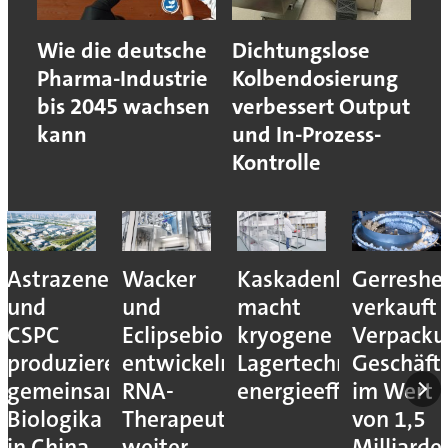
Wie die deutsche
Dichtungslose
Pharma-Industrie
Kolbendosierung
bis 2045 wachsen
verbessert Output
kann
und In-Prozess-
Kontrolle
Astrazeneca
Wacker
Kaskadenkonzept
Gerreshe
und
und
macht
verkauft
CSPC
Eclipsebio
kryogene
Verpacku
produzieren
entwickeln
Lagertechnik
Geschäft
gemeinsam
RNA-
energieeffizienter
im Wert
Biologika
Therapeutika
von 1,5
in China
weiter
Milliarde