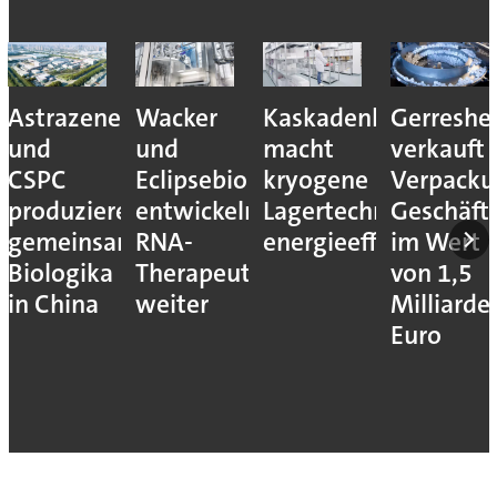
Astrazeneca
Wacker
Kaskadenkonzept
Gerreshe
und
und
macht
verkauft
CSPC
Eclipsebio
kryogene
Verpacku
produzieren
entwickeln
Lagertechnik
Geschäft
gemeinsam
RNA-
energieeffizienter
im Wert
Biologika
Therapeutika
von 1,5
in China
weiter
Milliarde
Euro