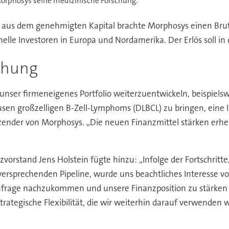
Morphosys seine medizinische Forschung.
 aus dem genehmigten Kapital brachte Morphosys einen Brutt
nelle Investoren in Europa und Nordamerika. Der Erlös soll in 
chung
 unser firmeneigenes Portfolio weiterzuentwickeln, beispie
ffusen großzelligen B-Zell-Lymphoms (DLBCL) zu bringen, eine
ender von Morphosys. „Die neuen Finanzmittel stärken erheb
zvorstand Jens Holstein fügte hinzu: „Infolge der Fortschrit
versprechenden Pipeline, wurde uns beachtliches Interesse v
hfrage nachzukommen und unsere Finanzposition zu stärken so
rategische Flexibilität, die wir weiterhin darauf verwenden 