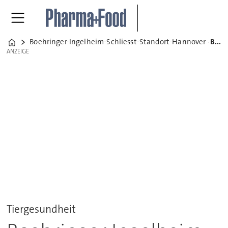
Boehringer-Ingelheim-Schliesst-Standort-Hannover
Boehringer Ingelheim schließt Standort Hannover
Home
ANZEIGE
ANZEIGE
Tiergesundheit