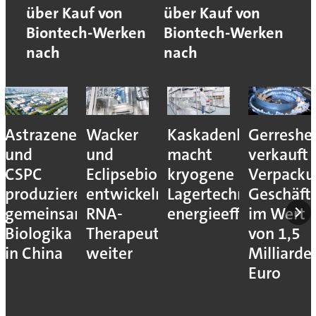
über Kauf von
über Kauf von
Biontech-Werken
Biontech-Werken
nach
nach
Astrazeneca
Wacker
Kaskadenkonzept
Gerreshe
und
und
macht
verkauft
CSPC
Eclipsebio
kryogene
Verpacku
produzieren
entwickeln
Lagertechnik
Geschäft
gemeinsam
RNA-
energieeffizienter
im Wert
Biologika
Therapeutika
von 1,5
in China
weiter
Milliarde
Euro