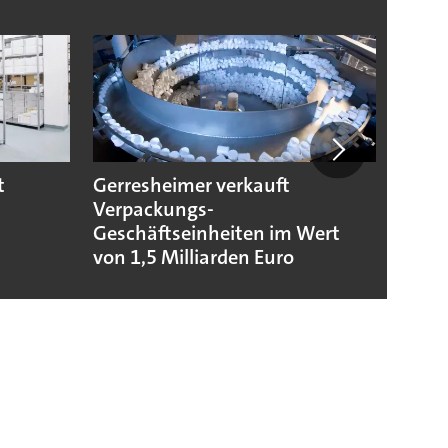
t
Gerresheimer verkauft
Codis
Verpackungs-
Stand
Geschäftseinheiten im Wert
von 1,5 Milliarden Euro