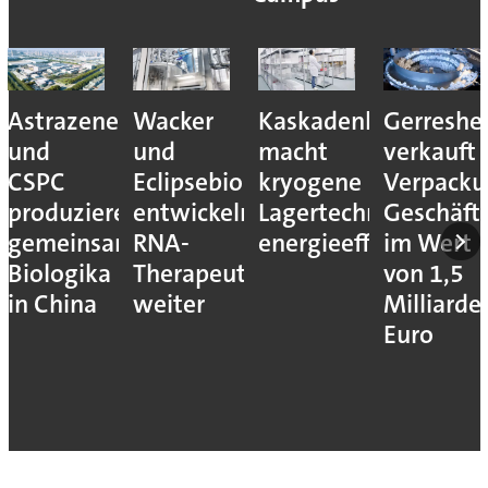
Astrazeneca
Wacker
Kaskadenkonzept
Gerreshe
und
und
macht
verkauft
CSPC
Eclipsebio
kryogene
Verpacku
produzieren
entwickeln
Lagertechnik
Geschäft
gemeinsam
RNA-
energieeffizienter
im Wert
Biologika
Therapeutika
von 1,5
in China
weiter
Milliarde
Euro