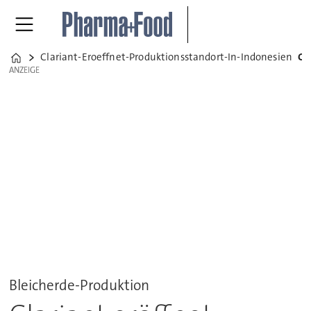
Clariant-Eroeffnet-Produktionsstandort-In-Indonesien
Clariant eröffnet Produktionsstandort in Indo
Home
ANZEIGE
ANZEIGE
Bleicherde-Produktion