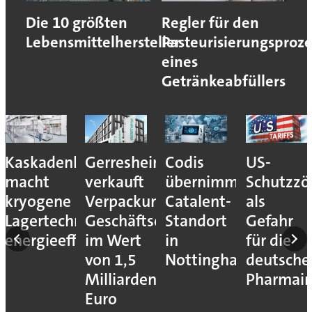
Die 10 größten
Regler für den
Lebensmittelhersteller
Pasteurisierungsproze
eines
Getränkeabfüllers
Kaskadenkonzept
Gerresheimer
Codis
US-
macht
verkauft
übernimmt
Schutzzöl
kryogene
Verpackungs-
Catalent-
als
n
Lagertechnik
Geschäftseinheiten
Standort
Gefahr
energieeffizienter
im Wert
in
für die
ika
von 1,5
Nottingham
deutsche
Milliarden
Pharmain
Euro