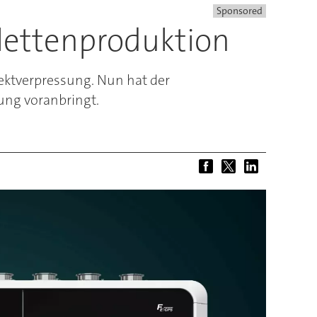
Sponsored
blettenproduktion
rektverpressung. Nun hat der
gung voranbringt.