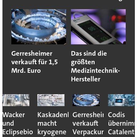
Gerresheimer
Das sind die
verkauft für 1,5
größten
Mrd. Euro
Medizintechnik-
Hersteller
ca
Wacker
Kaskadenkonzept
Gerresheimer
Codis
und
macht
verkauft
übernim
Eclipsebio
kryogene
Verpackungs-
Catalent-