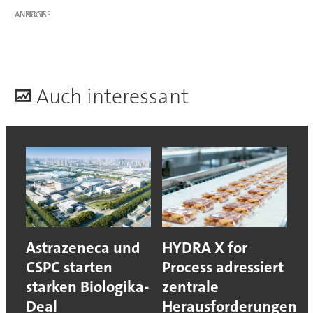
ANZEIGE
A
uch interessant
Astrazeneca und
HYDRA X for
CSPC starten
Process adressiert
starken Biologika-
zentrale
Deal
Herausforderungen