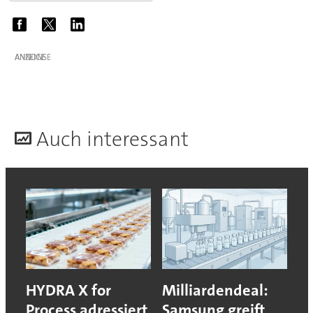
ANZEIGE
A
uch interessant
HYDRA X for
Milliardendeal:
Process adressiert
Samsung greift