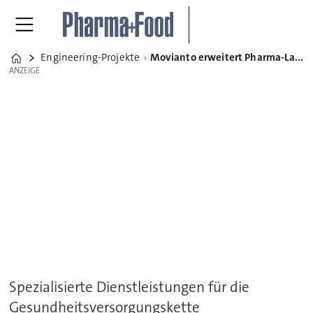
Engineering-Projekte
Movianto erweitert Pharma-Lagerkapazität im belgischen Aalst
Home
ANZEIGE
ANZEIGE
Spezialisierte Dienstleistungen für die
Gesundheitsversorgungskette