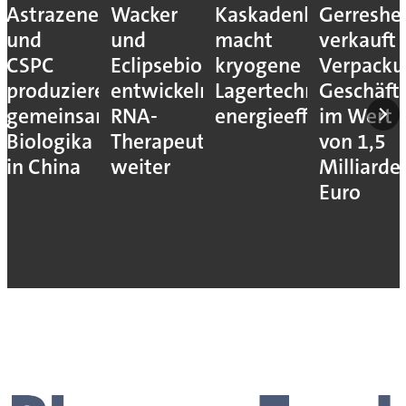
Astrazeneca
Wacker
Kaskadenkonzept
Gerreshe
und
und
macht
verkauft
CSPC
Eclipsebio
kryogene
Verpacku
produzieren
entwickeln
Lagertechnik
Geschäft
gemeinsam
RNA-
energieeffizienter
im Wert
Biologika
Therapeutika
von 1,5
in China
weiter
Milliarde
Euro