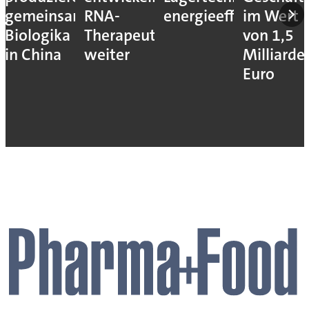
gemeinsam
RNA-
energieeffizienter
im Wert
Biologika
Therapeutika
von 1,5
in China
weiter
Milliarde
Euro