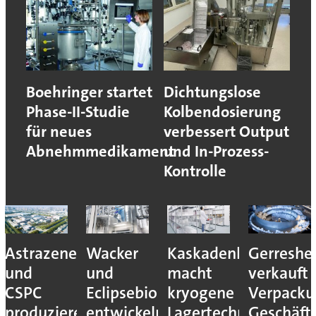
Boehringer startet
Dichtungslose
Phase-II-Studie
Kolbendosierung
für neues
verbessert Output
Abnehmmedikament
und In-Prozess-
Kontrolle
Astrazeneca
Wacker
Kaskadenkonzept
Gerreshe
und
und
macht
verkauft
CSPC
Eclipsebio
kryogene
Verpacku
produzieren
entwickeln
Lagertechnik
Geschäft