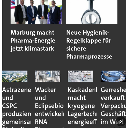
Marburg macht
Neue Hygienik-
Pharma-Energie
Regelklappe für
jetzt klimastark
sichere
Pharmaprozesse
Astrazeneca
Wacker
Kaskadenkonzept
Gerreshe
und
und
macht
verkauft
CSPC
Eclipsebio
kryogene
Verpacku
produzieren
entwickeln
Lagertechnik
Geschäft
gemeinsam
RNA-
energieeffizienter
im Wert