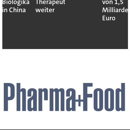
Biologika
Therapeutika
von 1,5
in China
weiter
Milliarde
Euro