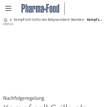
Kempf-Soll-Grillo-Als-Bdipraesident-Beerben
Kempf soll Grillo als BDI-Präsident beerben
Home
ANZEIGE
ANZEIGE
Nachfolgeregelung