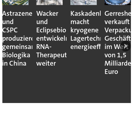
Astrazeneca
Wacker
Kaskadenkonzept
Gerreshe
und
und
macht
verkauft
CSPC
Eclipsebio
kryogene
Verpacku
produzieren
entwickeln
Lagertechnik
Geschäft
gemeinsam
RNA-
energieeffizienter
im Wert
Biologika
Therapeutika
von 1,5
in China
weiter
Milliarde
Euro