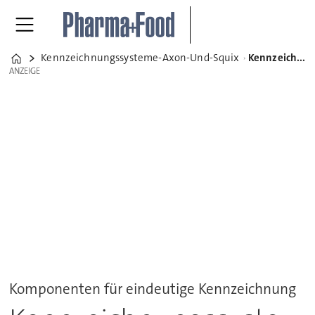
Kennzeichnungssysteme-Axon-Und-Squix
Kennzeichnungssysteme Axon und Squix
Home
ANZEIGE
ANZEIGE
Komponenten für eindeutige Kennzeichnung