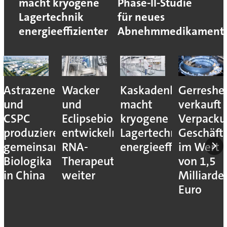
macht kryogene
Phase-II-Studie
Lagertechnik
für neues
energieeffizienter
Abnehmmedikament
Astrazeneca
Wacker
Kaskadenkonzept
Gerreshe
und
und
macht
verkauft
CSPC
Eclipsebio
kryogene
Verpacku
produzieren
entwickeln
Lagertechnik
Geschäft
gemeinsam
RNA-
energieeffizienter
im Wert
Biologika
Therapeutika
von 1,5
in China
weiter
Milliarde
Euro