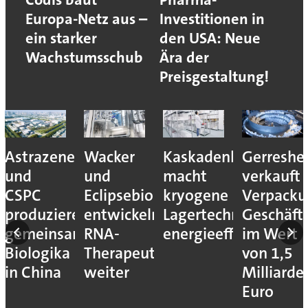
Europa-Netz aus –
Investitionen in
ein starker
den USA: Neue
Wachstumsschub
Ära der
Preisgestaltung!
Astrazeneca
Wacker
Kaskadenkonzept
Gerreshe
und
und
macht
verkauft
CSPC
Eclipsebio
kryogene
Verpacku
produzieren
entwickeln
Lagertechnik
Geschäft
gemeinsam
RNA-
energieeffizienter
im Wert
Biologika
Therapeutika
von 1,5
in China
weiter
Milliarde
Euro