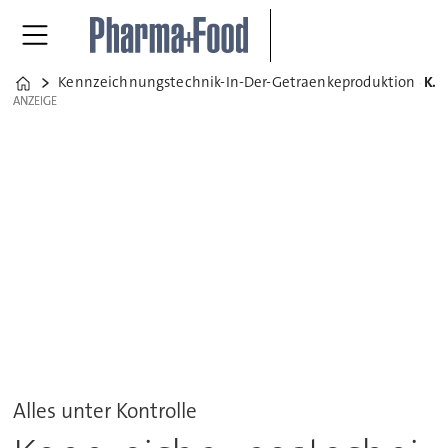
Kennzeichnungstechnik-In-Der-Getraenkeproduktion
Kennzeichnungstechnik in der Getränkeproduktion
Home
ANZEIGE
ANZEIGE
Alles unter Kontrolle