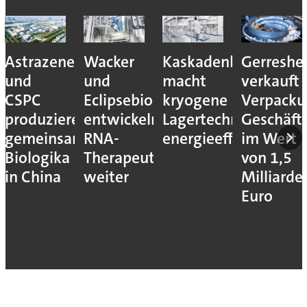
Astrazeneca
Wacker
Kaskadenkonzept
Gerreshe
und
und
macht
verkauft
CSPC
Eclipsebio
kryogene
Verpacku
produzieren
entwickeln
Lagertechnik
Geschäft
gemeinsam
RNA-
energieeffizienter
im Wert
Biologika
Therapeutika
von 1,5
in China
weiter
Milliarde
Euro