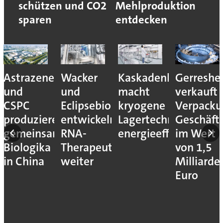
schützen und CO2
Mehlproduktion
sparen
entdecken
Astrazeneca
Wacker
Kaskadenkonzept
Gerreshe
und
und
macht
verkauft
CSPC
Eclipsebio
kryogene
Verpacku
produzieren
entwickeln
Lagertechnik
Geschäft
gemeinsam
RNA-
energieeffizienter
im Wert
Biologika
Therapeutika
von 1,5
in China
weiter
Milliarde
Euro