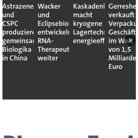
Astrazeneca
Wacker
Kaskadenkonzept
Gerreshe
und
und
macht
verkauft
CSPC
Eclipsebio
kryogene
Verpacku
produzieren
entwickeln
Lagertechnik
Geschäft
gemeinsam
RNA-
energieeffizienter
im Wert
Biologika
Therapeutika
von 1,5
in China
weiter
Milliarde
Euro