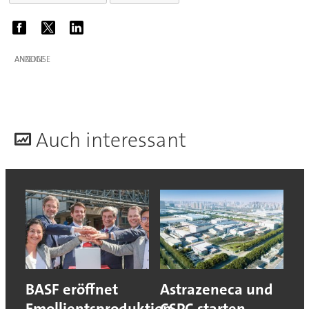
ANZEIGE
A
uch interessant
BASF eröffnet
Astrazeneca und
Emollientsproduktion
CSPC starten