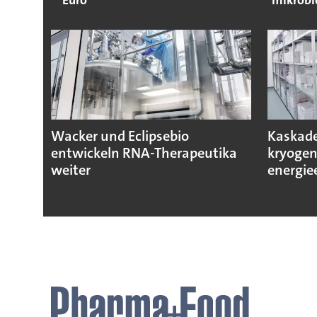
Euro
mikrobie
Wacker und Eclipsebio
Kaskad
entwickeln RNA-Therapeutika
kryogen
weiter
energiee