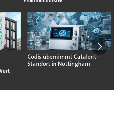
Pharmaindustrie
Codis übernimmt Catalent-
US-Sc
Standort in Nottingham
die d
Wert