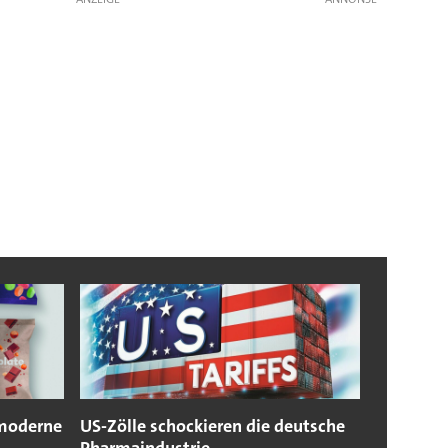
 moderne
US-Zölle schockieren die deutsche