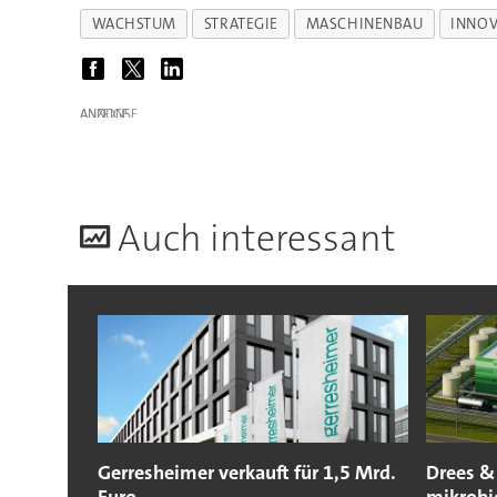
WACHSTUM
STRATEGIE
MASCHINENBAU
INNOV
ANZEIGE
A
uch interessant
Gerresheimer verkauft für 1,5 Mrd.
Drees &