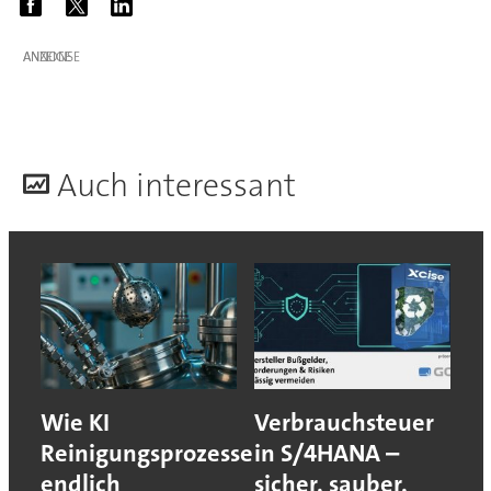
ANZEIGE
A
uch interessant
Wie KI
Verbrauchsteuer
Reinigungsprozesse
in S/4HANA –
endlich
sicher, sauber,