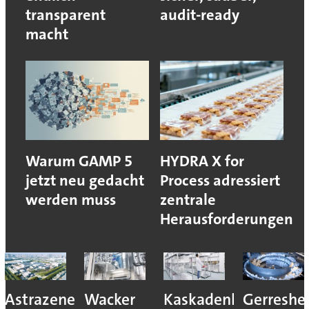
transparent
audit-ready
macht
Warum GAMP 5
HYDRA X for
jetzt neu gedacht
Process adressiert
werden muss
zentrale
Herausforderungen
Astrazeneca
Wacker
Kaskadenkonzept
Gerreshe