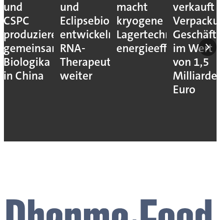
und
und
macht
verkauft
CSPC
Eclipsebio
kryogene
Verpacku
produzieren
entwickeln
Lagertechnik
Geschäft
gemeinsam
RNA-
energieeffizienter
im Wert
Biologika
Therapeutika
von 1,5
in China
weiter
Milliarde
Euro