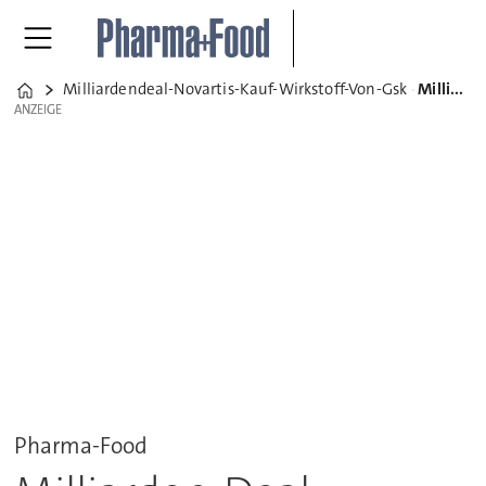
Milliardendeal-Novartis-Kauf-Wirkstoff-Von-Gsk
Milliarden-Deal: Novartis kauf Wirkstoff von GSK
Home
ANZEIGE
ANZEIGE
Pharma-Food