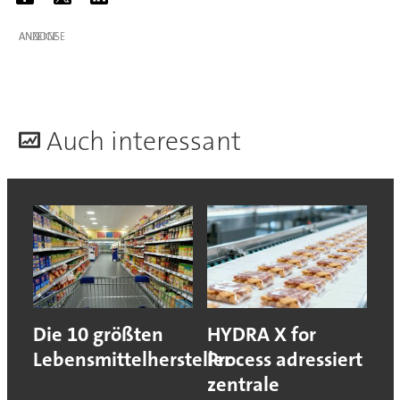
ANZEIGE
A
uch interessant
Die 10 größten
HYDRA X for
Lebensmittelhersteller
Process adressiert
zentrale