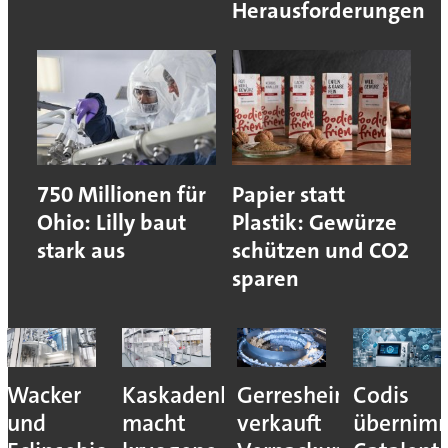
Herausforderungen
750 Millionen für
Papier statt
Ohio: Lilly baut
Plastik: Gewürze
stark aus
schützen und CO2
sparen
ca
Wacker
Kaskadenkonzept
Gerresheimer
Codis
und
macht
verkauft
übernim