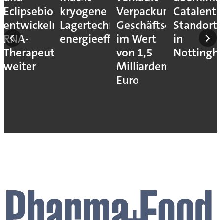
Eclipsebio
kryogene
Verpackungs-
Catalent-
en
entwickeln
Lagertechnik
Geschäftseinheiten
Standort
m
RNA-
energieeffizienter
im Wert
in
Therapeutika
von 1,5
Notting
weiter
Milliarden
Euro