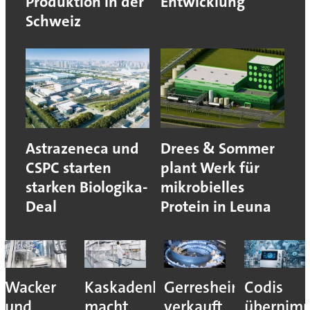
Produktion in der
Entwicklung
Schweiz
Astrazeneca und
Drees & Sommer
CSPC starten
plant Werk für
starken Biologika-
mikrobielles
Deal
Protein in Leuna
ca
Wacker
Kaskadenkonzept
Gerresheimer
Codis
und
macht
verkauft
übernim