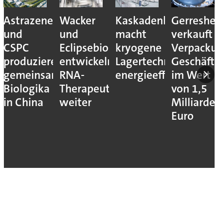
Astrazeneca
Wacker
Kaskadenkonzept
Gerreshe
und
und
macht
verkauft
CSPC
Eclipsebio
kryogene
Verpacku
produzieren
entwickeln
Lagertechnik
Geschäft
gemeinsam
RNA-
energieeffizienter
im Wert
Biologika
Therapeutika
von 1,5
in China
weiter
Milliarde
Euro