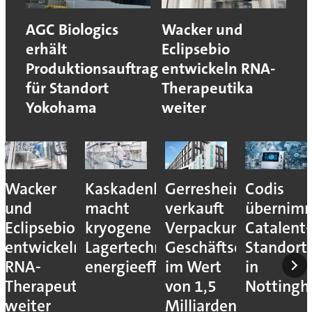
AGC Biologics
Wacker und
erhält
Eclipsebio
Produktionsauftrag
entwickeln RNA-
für Standort
Therapeutika
Yokohama
weiter
Wacker
Kaskadenkonzept
Gerresheimer
Codis
und
macht
verkauft
übernim
Eclipsebio
kryogene
Verpackungs-
Catalent-
entwickeln
Lagertechnik
Geschäftseinheiten
Standort
RNA-
energieeffizienter
im Wert
in
Therapeutika
von 1,5
Notting
weiter
Milliarden