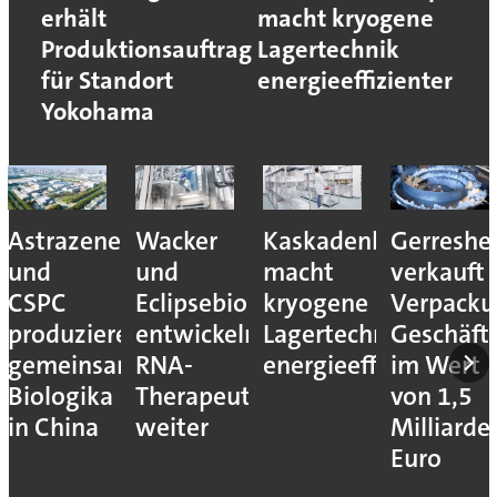
erhält
macht kryogene
Produktionsauftrag
Lagertechnik
für Standort
energieeffizienter
Yokohama
Astrazeneca
Wacker
Kaskadenkonzept
Gerreshe
und
und
macht
verkauft
CSPC
Eclipsebio
kryogene
Verpacku
produzieren
entwickeln
Lagertechnik
Geschäft
gemeinsam
RNA-
energieeffizienter
im Wert
Biologika
Therapeutika
von 1,5
in China
weiter
Milliarde
Euro