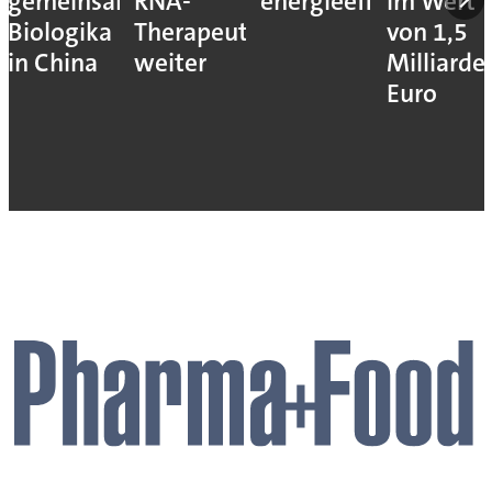
gemeinsam
RNA-
energieeffizienter
im Wert
Biologika
Therapeutika
von 1,5
in China
weiter
Milliarde
Euro