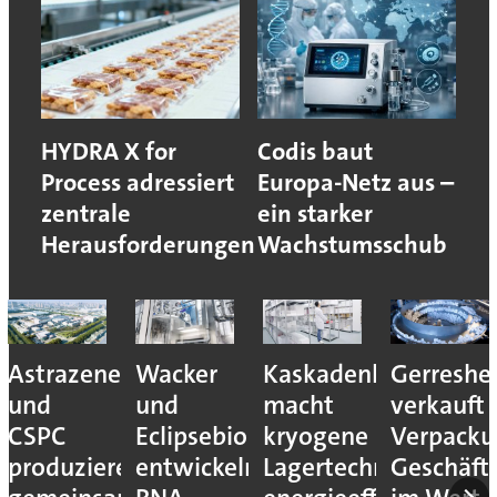
HYDRA X for
Codis baut
Process adressiert
Europa-Netz aus –
zentrale
ein starker
Herausforderungen
Wachstumsschub
Astrazeneca
Wacker
Kaskadenkonzept
Gerreshe
und
und
macht
verkauft
CSPC
Eclipsebio
kryogene
Verpacku
produzieren
entwickeln
Lagertechnik
Geschäft