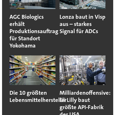
AGC Biologics
Lonza baut in Visp
erhält
aus – starkes
Produktionsauftrag
Signal für ADCs
für Standort
Yokohama
Die 10 größten
Milliardenoffensive:
Lebensmittelhersteller
Eli Lilly baut
größte API-Fabrik
der USA