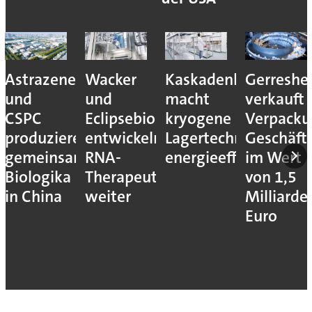
Astrazeneca
Wacker
Kaskadenkonzept
Gerreshe
und
und
macht
verkauft
CSPC
Eclipsebio
kryogene
Verpacku
produzieren
entwickeln
Lagertechnik
Geschäft
gemeinsam
RNA-
energieeffizienter
im Wert
Biologika
Therapeutika
von 1,5
in China
weiter
Milliarde
Euro