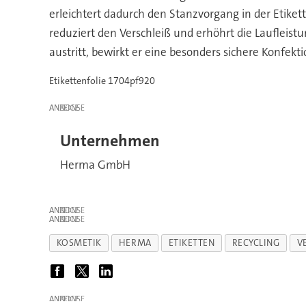
erleichtert dadurch den Stanzvorgang in der Etiket
reduziert den Verschleiß und erhöhrt die Laufleist
austritt, bewirkt er eine besonders sichere Konfek
Etikettenfolie 1704pf920
ANZEIGE
Unternehmen
Herma GmbH
ANZEIGE
ANZEIGE
KOSMETIK
HERMA
ETIKETTEN
RECYCLING
V
ANZEIGE