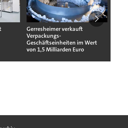
t
Gerresheimer verkauft
Codis
Verpackungs-
Stand
Geschäftseinheiten im Wert
von 1,5 Milliarden Euro