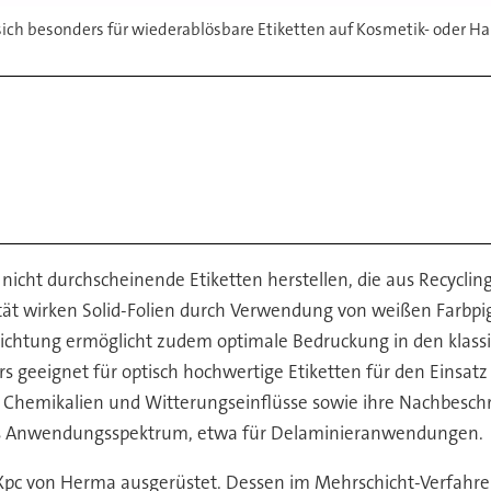
 sich besonders für wiederablösbare Etiketten auf Kosmetik- oder 
e, nicht durchscheinende Etiketten herstellen, die aus Recycl
 wirken Solid-Folien durch Verwendung von weißen Farbpigm
hichtung ermöglicht zudem optimale Bedruckung in den klass
rs geeignet für optisch hochwertige Etiketten für den Einsat
, Chemikalien und Witterungseinflüsse sowie ihre Nachbesch
ites Anwendungsspektrum, etwa für Delaminieranwendungen.
Xpc von Herma ausgerüstet. Dessen im Mehrschicht-Verfahren e