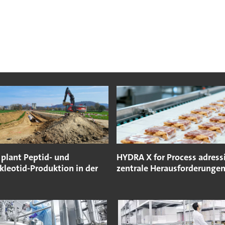
plant Peptid- und
HYDRA X for Process adressi
kleotid-Produktion in der
zentrale Herausforderunge