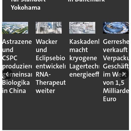
Yokohama
Astrazeneca
Wacker
Kaskadenkonzept
Gerreshe
und
und
macht
verkauft
CSPC
Eclipsebio
kryogene
Verpacku
produzieren
entwickeln
Lagertechnik
Geschäft
gemeinsam
RNA-
energieeffizienter
im Wert
Biologika
Therapeutika
von 1,5
in China
weiter
Milliarde
Euro