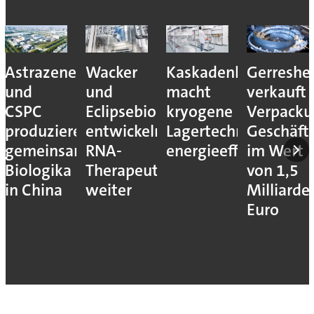
Astrazeneca
Wacker
Kaskadenkonzept
Gerreshe
und
und
macht
verkauft
CSPC
Eclipsebio
kryogene
Verpacku
produzieren
entwickeln
Lagertechnik
Geschäft
gemeinsam
RNA-
energieeffizienter
im Wert
Biologika
Therapeutika
von 1,5
in China
weiter
Milliarde
Euro