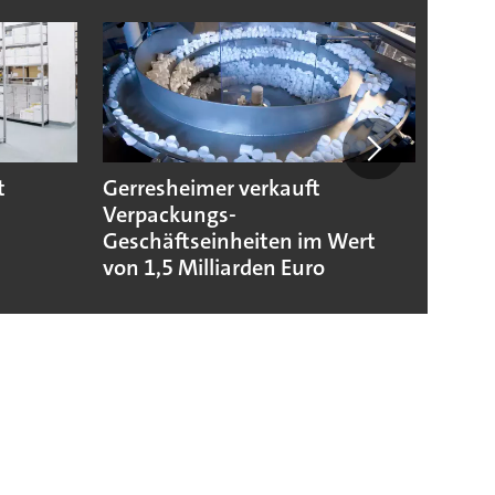
t
Gerresheimer verkauft
Codis
Verpackungs-
Stand
Geschäftseinheiten im Wert
von 1,5 Milliarden Euro