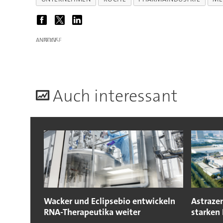
ANZEIGE
A
uch interessant
Wacker und Eclipsebio entwickeln
Astraze
RNA-Therapeutika weiter
starken 