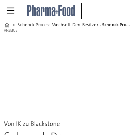
Schenck-Process-Wechselt-Den-Besitzer
Schenck Process wechselt den Besitzer
Home
ANZEIGE
ANZEIGE
Von IK zu Blackstone