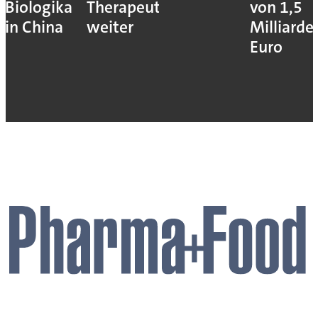
Biologika
Therapeutika
von 1,5
in China
weiter
Milliarde
Euro