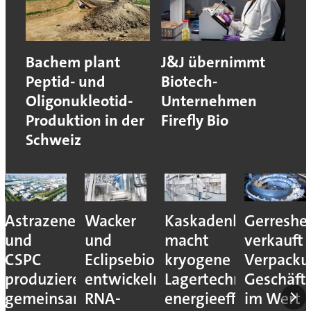
Bachem plant
J&J übernimmt
Peptid- und
Biotech-
Oligonukleotid-
Unternehmen
Produktion in der
Firefly Bio
Schweiz
Astrazeneca
Wacker
Kaskadenkonzept
Gerreshe
und
und
macht
verkauft
CSPC
Eclipsebio
kryogene
Verpacku
produzieren
entwickeln
Lagertechnik
Geschäft
gemeinsam
RNA-
energieeffizienter
im Wert