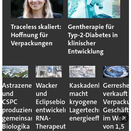
Traceless skaliert:
Gentherapie für
Hoffnung für
Typ-2-Diabetes in
Verpackungen
klinischer
Entwicklung
Astrazeneca
Wacker
Kaskadenkonzept
Gerreshe
und
und
macht
verkauft
CSPC
Eclipsebio
kryogene
Verpacku
produzieren
entwickeln
Lagertechnik
Geschäft
gemeinsam
RNA-
energieeffizienter
im Wert
Biologika
Therapeutika
von 1,5