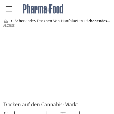
Schonendes-Trocknen-Von-Hanfblueten
Schonendes Trocknen von Hanfblüten
Home
ANZEIGE
ANZEIGE
Trocken auf den Cannabis-Markt