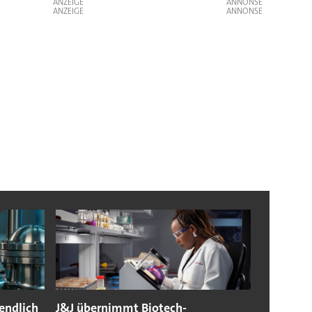
ANZEIGE
ANZEIGE
endlich
J&J übernimmt Biotech-