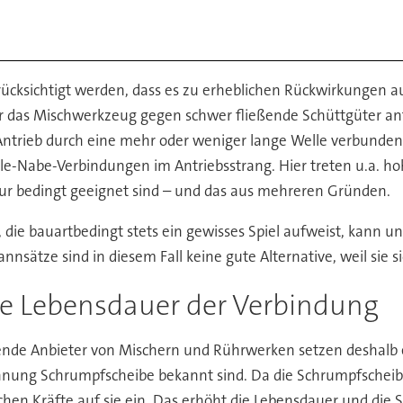
erücksichtigt werden, dass es zu erheblichen Rückwirkungen
das Mischwerkzeug gegen schwer fließende Schüttgüter anfähr
trieb durch eine mehr oder weniger lange Welle verbunden s
elle-Nabe-Verbindungen im Antriebsstrang. Hier treten u.a.
nur bedingt geeignet sind – und das aus mehreren Gründen.
 die bauartbedingt stets ein gewisses Spiel aufweist, kann 
annsätze sind in diesem Fall keine gute Alternative, weil sie
e Lebensdauer der Verbindung
nde Anbieter von Mischern und Rührwerken setzen deshalb
hnung Schrumpfscheibe bekannt sind. Da die Schrumpfscheiben 
hen Kräfte auf sie ein. Das erhöht die Lebensdauer und die S