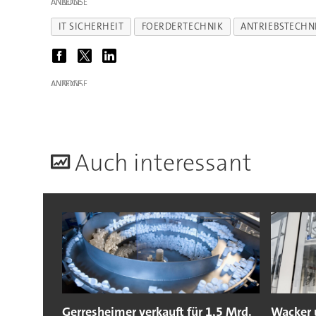
ANZEIGE
IT SICHERHEIT
FOERDERTECHNIK
ANTRIEBSTECHN
ANZEIGE
A
uch interessant
Gerresheimer verkauft für 1,5 Mrd.
Wacker 