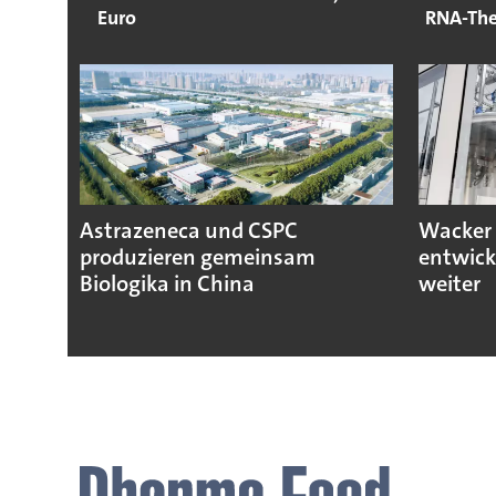
Euro
RNA-The
Astrazeneca und CSPC
Wacker 
produzieren gemeinsam
entwick
Biologika in China
weiter