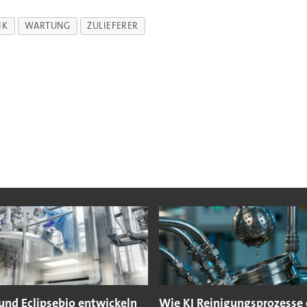
IK
WARTUNG
ZULIEFERER
und Eclipsebio entwickeln
Wie KI Reinigungsprozesse 