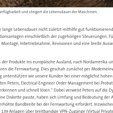
verfügbarkeit und steigert die Lebensdauer der Maschinen.
re lange Lebensdauer nicht zuletzt mithilfe gut funktionie
ionsanlagen einschließlich der zugehörigen Steuerungen. Für
Montage, Inbetriebnahme, Revisionen und eine breite Auswa
 der Produkte ins europäische Ausland, nach Nordamerika un
hren die Fernwartung. Dies geschah zunächst per Modemeinw
 unterstützen wir unsere Kunden bei einer möglichst hohen
sten Peters, Electrical Engineer Order Management bei Probat
rkennen und schnell lösen.“ Dabei verweist Peters auf die 
eine Diskette passte, haben sich Umfang und Bedeutung der 
erhöhte Bandbreite bei der Fernwartung erfordert. Inzwisc
ts 139 Anlagen über breitbandige VPN-Zugänge (Virtual Priva