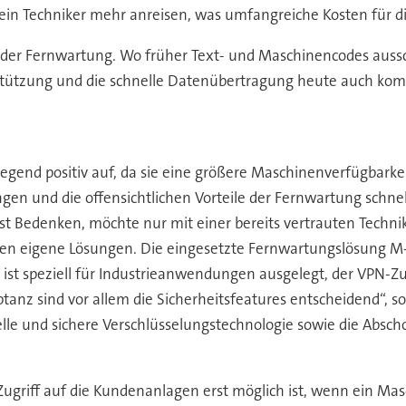
ein Techniker mehr anreisen, was umfangreiche Kosten für die
n der Fernwartung. Wo früher Text- und Maschinencodes aus
stützung und die schnelle Datenübertragung heute auch kom
nd positiv auf, da sie eine größere Maschinenverfügbarkeit
en und die offensichtlichen Vorteile der Fernwartung schnell
t Bedenken, möchte nur mit einer bereits vertrauten Techni
n eigene Lösungen. Die eingesetzte Fernwartungslösung M-Gu
st speziell für Industrieanwendungen ausgelegt, der VPN-Zu
ptanz sind vor allem die Sicherheitsfeatures entscheidend“, 
lle und sichere Verschlüsselungstechnologie sowie die Absc
 Zugriff auf die Kundenanlagen erst möglich ist, wenn ein Ma