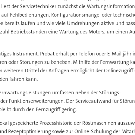
 liest der Servicetechniker zunächst die Wartungsinformati
e auf Fehlbedienungen, Konfigurationsmängel oder technisch
be bereits laufen und wie viele Umdrehungen aktive und passi
nzahl Betriebsstunden eine Wartung des Motors, um einen Au
tiges Instrument. Probat erhält per Telefon oder E-Mail jähr
ren oder Störungen zu beheben. Mithilfe der Fernwartung k
m weiteren Drittel der Anfragen ermöglicht der Onlinezugriff
nden fahren kann.
ernwartungsleistungen umfassen neben der Störungs-
oder Funktionserweiterungen. Der Serviceaufwand für Störun
eibt durch den Fernzugriff gering.
okal gespeicherte Prozesshistorie der Röstmaschinen auszuwer
nd Rezeptoptimierung sowie zur Online-Schulung der Mitarb