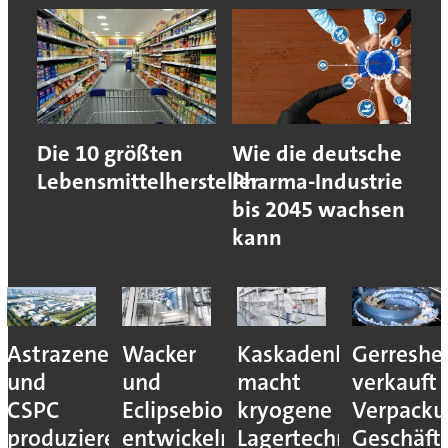
Die 10 größten
Wie die deutsche
Lebensmittelhersteller
Pharma-Industrie
bis 2045 wachsen
kann
Astrazeneca
Wacker
Kaskadenkonzept
Gerreshe
und
und
macht
verkauft
CSPC
Eclipsebio
kryogene
Verpacku
produzieren
entwickeln
Lagertechnik
Geschäft