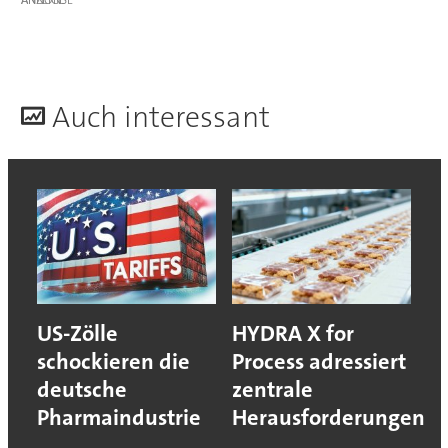
ANZEIGE
A
uch interessant
US-Zölle
HYDRA X for
schockieren die
Process adressiert
deutsche
zentrale
Pharmaindustrie
Herausforderungen