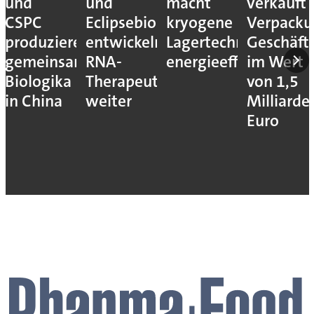
und
und
macht
verkauft
CSPC
Eclipsebio
kryogene
Verpacku
produzieren
entwickeln
Lagertechnik
Geschäft
gemeinsam
RNA-
energieeffizienter
im Wert
Biologika
Therapeutika
von 1,5
in China
weiter
Milliarde
Euro