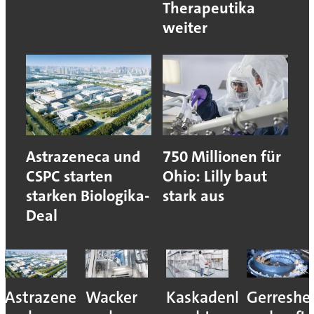
Therapeutika
weiter
Astrazeneca und
750 Millionen für
CSPC starten
Ohio: Lilly baut
starken Biologika-
stark aus
Deal
Astrazeneca
Wacker
Kaskadenkonzept
Gerreshe