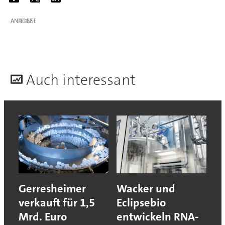
ANZEIGE
A
uch interessant
Gerresheimer
Wacker und
verkauft für 1,5
Eclipsebio
Mrd. Euro
entwickeln RNA-