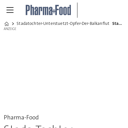
Stadatochter-Unterstuetzt-Opfer-Der-Balkanflut
Stada-Tochter unterstützt Opfer der Balkan-Flut
Home
ANZEIGE
ANZEIGE
Pharma-Food