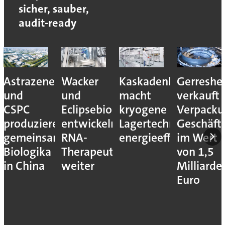
sicher, sauber,
audit-ready
Astrazeneca
Wacker
Kaskadenkonzept
Gerreshe
und
und
macht
verkauft
CSPC
Eclipsebio
kryogene
Verpacku
produzieren
entwickeln
Lagertechnik
Geschäft
gemeinsam
RNA-
energieeffizienter
im Wert
Biologika
Therapeutika
von 1,5
in China
weiter
Milliarde
Euro