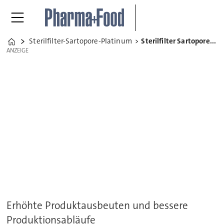
Sterilfilter-Sartopore-Platinum
Sterilfilter Sartopore Platinum
Home
ANZEIGE
ANZEIGE
Erhöhte Produktausbeuten und bessere
Produktionsabläufe