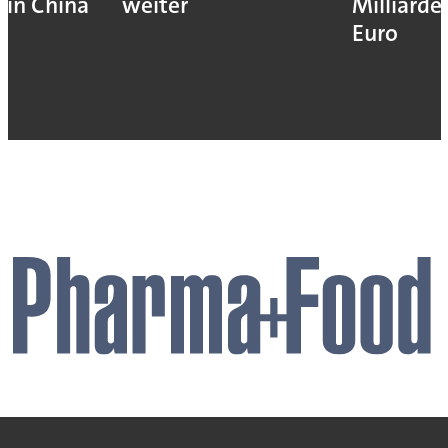
in China
weiter
Milliarde
Euro