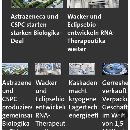
Astrazeneca und
Wacker und
CSPC starten
Eclipsebio
starken Biologika-
entwickeln RNA-
Deal
Therapeutika
weiter
Astrazeneca
Wacker
Kaskadenkonzept
Gerreshe
und
und
macht
verkauft
CSPC
Eclipsebio
kryogene
Verpacku
produzieren
entwickeln
Lagertechnik
Geschäft
gemeinsam
RNA-
energieeffizienter
im Wert
Biologika
Therapeutika
von 1,5