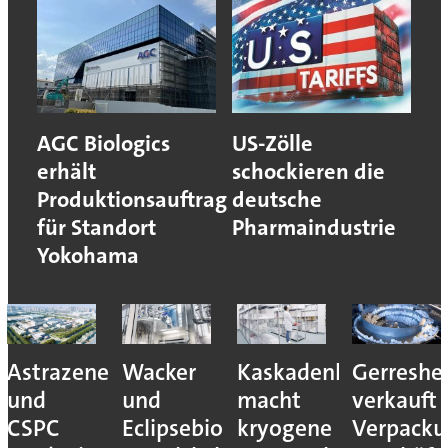
AGC Biologics
US-Zölle
erhält
schockieren die
Produktionsauftrag
deutsche
für Standort
Pharmaindustrie
Yokohama
Astrazeneca
Wacker
Kaskadenkonzept
Gerreshe
und
und
macht
verkauft
CSPC
Eclipsebio
kryogene
Verpacku