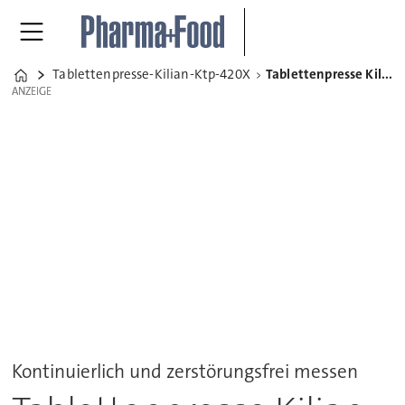
Tablettenpresse-Kilian-Ktp-420X
Tablettenpresse Kilian KTP 420X
Home
ANZEIGE
ANZEIGE
Kontinuierlich und zerstörungsfrei messen