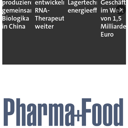
produzieren
entwickeln
Lagertechnik
Geschäft
gemeinsam
RNA-
energieeffizienter
im Wert
Biologika
Therapeutika
von 1,5
in China
weiter
Milliarde
Euro