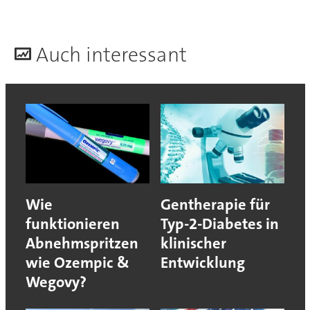
A
uch interessant
Wie
Gentherapie für
funktionieren
Typ-2-Diabetes in
Abnehmspritzen
klinischer
wie Ozempic &
Entwicklung
Wegovy?