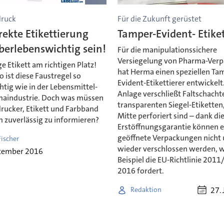
druck
Für die Zukunft gerüstet
rekte Etikettierung
Tamper-Evident- Etiket
berlebenswichtig sein!
Für die manipulationssichere
Versiegelung von Pharma-Ver
ge Etikett am richtigen Platz!
hat Herma einen speziellen Ta
ist diese Faustregel so
Evident-Etikettierer entwickelt
tig wie in der Lebensmittel-
Anlage verschließt Faltschacht
aindustrie. Doch was müssen
transparenten Siegel-Etiketten,
rucker, Etikett und Farbband
Mitte perforiert sind – dank di
m zuverlässig zu informieren?
Erstöffnungsgarantie können 
geöffnete Verpackungen nicht
Fischer
wieder verschlossen werden, 
ptember 2016
Beispiel die EU-Richtlinie 201
2016 fordert.
27. 
Redaktion