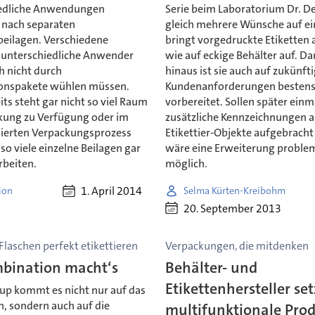
edliche Anwendungen
Serie beim Laboratorium Dr. D
 nach separaten
gleich mehrere Wünsche auf ei
eilagen. Verschiedene
bringt vorgedruckte Etiketten 
 unterschiedliche Anwender
wie auf eckige Behälter auf. D
h nicht durch
hinaus ist sie auch auf zukünft
onspakete wühlen müssen.
Kundenanforderungen besten
ts steht gar nicht so viel Raum
vorbereitet. Sollen später ein
ckung zu Verfügung oder im
zusätzliche Kennzeichnungen a
ierten Verpackungsprozess
Etikettier-Objekte aufgebrach
o viele einzelne Beilagen gar
wäre eine Erweiterung proble
rbeiten.
möglich.
1. April 2014
ion
Selma Kürten-Kreibohm
20. September 2013
laschen perfekt etikettieren
Verpackungen, die mitdenken
mbination macht‘s
Behälter- und
Etikettenhersteller se
hup kommt es nicht nur auf das
n, sondern auch auf die
multifunktionale Pro