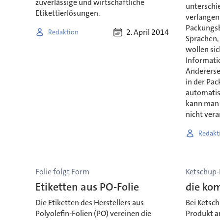
zuverlässige und wirtschaftliche
unterschi
Etikettierlösungen.
verlangen
Packungsb
2. April 2014
Redaktion
Sprachen,
wollen sic
Informati
Anderersei
in der Pa
automatis
kann man s
nicht vera
Redakt
Folie folgt Form
Ketschup-F
Etiketten aus PO-Folie
die ko
Die Etiketten des Herstellers aus
Bei Ketsc
Polyolefin-Folien (PO) vereinen die
Produkt a