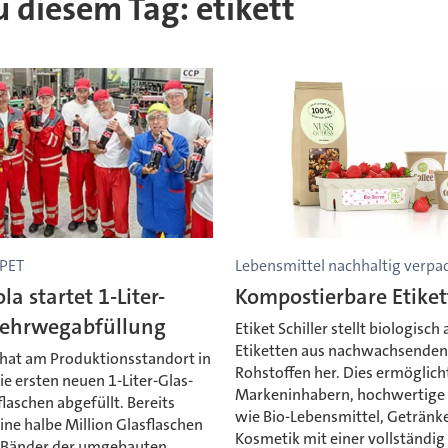
zu diesem Tag: etikett
 PET
Lebensmittel nachhaltig verpa
la startet 1-Liter-
Kompostierbare Etike
ehrwegabfüllung
Etiket Schiller stellt biologisc
Etiketten aus nachwachsende
 hat am Produktionsstandort in
Rohstoffen her. Dies ermöglich
ie ersten neuen 1-Liter-Glas-
Markeninhabern, hochwertige
aschen abgefüllt. Bereits
wie Bio-Lebensmittel, Getränk
ine halbe Million Glasflaschen
Kosmetik mit einer vollständig
 Bänder der umgebauten