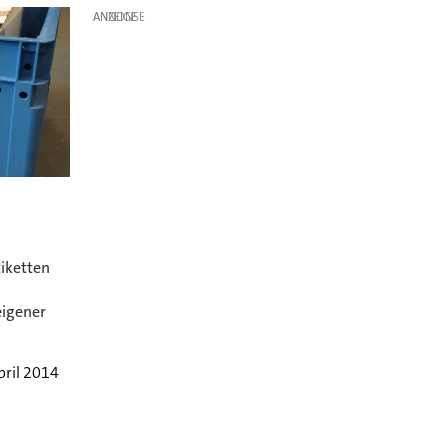
ANZEIGE
tiketten
eigener
pril 2014