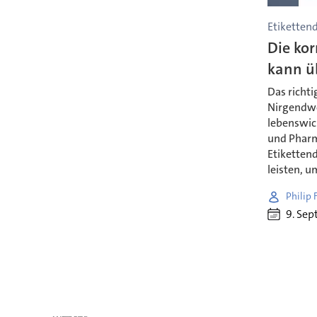
Etiketten
Die kor
kann ü
Das richti
Nirgendwo 
lebenswich
und Pharm
Etikettend
leisten, u
Philip 
9. Se