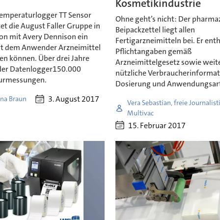
Kosmetikindustrie
emperaturlogger TT Sensor
Ohne geht’s nicht: Der pharma
tet die August Faller Gruppe in
Beipackzettel liegt allen
on mit Avery Dennison ein
Fertigarzneimitteln bei. Er enth
mit dem Anwender Arzneimittel
Pflichtangaben gemäß
n können. Über drei Jahre
Arzneimittelgesetz sowie weit
der Datenlogger150.000
nützliche Verbraucherinforma
urmessungen.
Dosierung und Anwendungsar
3. August 2017
ina Braun
Vera Sebastian, freie Journalist
Multivac
15. Februar 2017