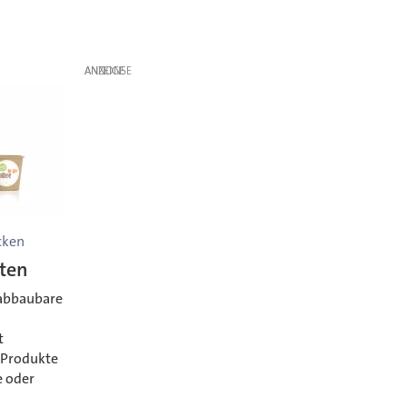
ANZEIGE
cken
tten
h abbaubare
n
t
 Produkte
e oder