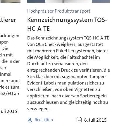
Hochpräziser Produkttransport
tierer
Kennzeichnungssystem TQS-
HC-A-TE
packungen
Das Kennzeichnungssystem TQS-HC-A-TE
mper-
von OCS Checkweighers, ausgestattet
. Die
mit mehreren Etikettiersystemen, bietet
eln mit
die Möglichkeit, die Faltschachtel im
 die in der
Durchlauf zu serialisieren, den
eser
entsprechenden Druck zu verifizieren, die
einmal
Stecklaschen mit sogenannten Tamper-
 unerkannt
Evident-Labels manipulationssicher zu
wie es zum
verschließen, von oben Vignetten zu
1/62/EU ab
applizieren, nach diversen Sortierregeln
auszuschleusen und gleichzeitig noch zu
verwiegen.
Juli 2015
6. Juli 2015
Redaktion