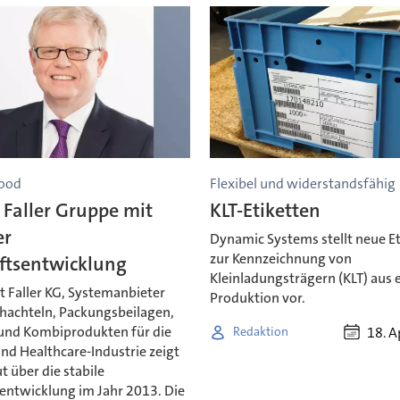
ood
Flexibel und widerstandsfähig
Faller Gruppe mit
KLT-Etiketten
er
Dynamic Systems stellt neue E
zur Kennzeichnung von
ftsentwicklung
Kleinladungsträgern (KLT) aus 
t Faller KG, Systemanbieter
Produktion vor.
chachteln, Packungsbeilagen,
 und Kombiprodukten für die
18. A
Redaktion
nd Healthcare-Industrie zeigt
ut über die stabile
entwicklung im Jahr 2013. Die