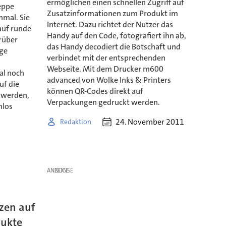
ermöglichen einen schnellen Zugriff auf
eppe
Zusatzinformationen zum Produkt im
nmal. Sie
Internet. Dazu richtet der Nutzer das
auf runde
Handy auf den Code, fotografiert ihn ab,
arüber
das Handy decodiert die Botschaft und
ige
verbindet mit der entsprechenden
s
Webseite. Mit dem Drucker m600
mal noch
advanced von Wolke Inks & Printers
uf die
können QR-Codes direkt auf
t werden,
Verpackungen gedruckt werden.
mlos
24. November 2011
Redaktion
ANZEIGE
tzen auf
dukte