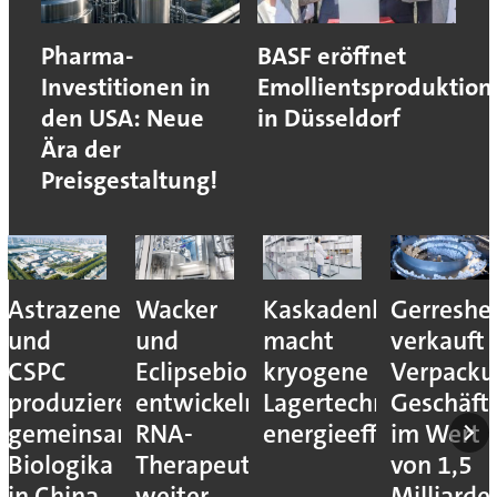
Pharma-
BASF eröffnet
Investitionen in
Emollientsproduktion
den USA: Neue
in Düsseldorf
Ära der
Preisgestaltung!
Astrazeneca
Wacker
Kaskadenkonzept
Gerreshe
und
und
macht
verkauft
CSPC
Eclipsebio
kryogene
Verpacku
produzieren
entwickeln
Lagertechnik
Geschäft
gemeinsam
RNA-
energieeffizienter
im Wert
Biologika
Therapeutika
von 1,5
in China
weiter
Milliarde