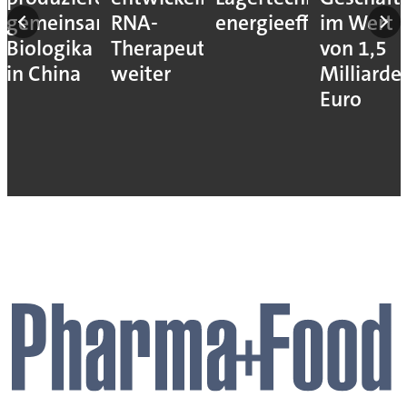
gemeinsam
RNA-
energieeffizienter
im Wert
Biologika
Therapeutika
von 1,5
in China
weiter
Milliarde
Euro