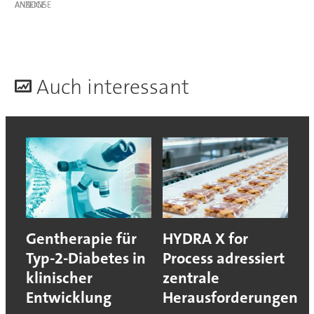
ANZEIGE
A
uch interessant
Gentherapie für
HYDRA X for
Typ-2-Diabetes in
Process adressiert
klinischer
zentrale
Entwicklung
Herausforderungen