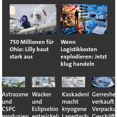
750 Millionen für
Wenn
Ohio: Lilly baut
Logistikkosten
stark aus
explodieren: Jetzt
klug handeln
Astrazeneca
Wacker
Kaskadenkonzept
Gerreshe
und
und
macht
verkauft
CSPC
Eclipsebio
kryogene
Verpacku
produzieren
entwickeln
Lagertechnik
Geschäft