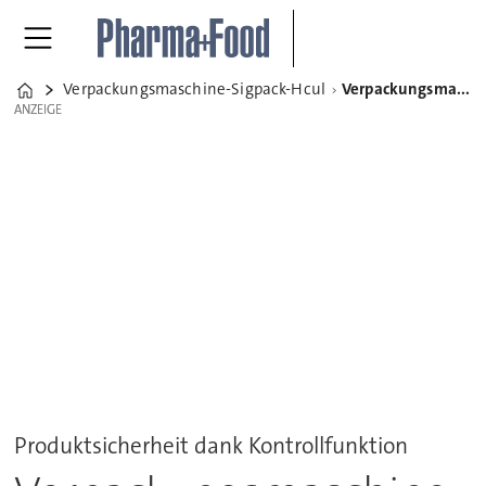
Verpackungsmaschine-Sigpack-Hcul
Verpackungsmaschine Sigpack HCUL
Home
ANZEIGE
ANZEIGE
Produktsicherheit dank Kontrollfunktion