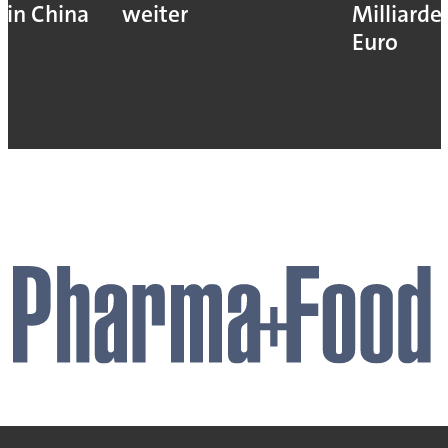
in China
weiter
Milliarde
Euro