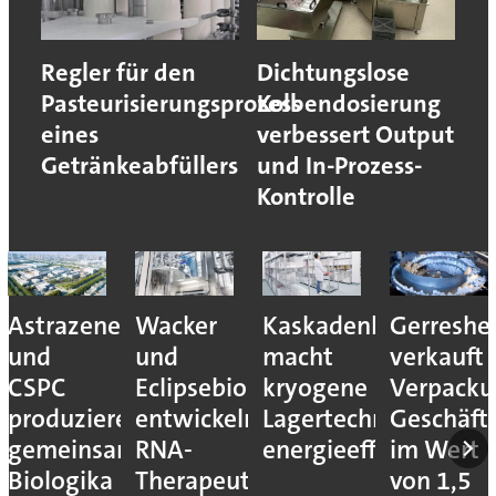
Regler für den
Dichtungslose
Pasteurisierungsprozess
Kolbendosierung
eines
verbessert Output
Getränkeabfüllers
und In-Prozess-
Kontrolle
Astrazeneca
Wacker
Kaskadenkonzept
Gerreshe
und
und
macht
verkauft
CSPC
Eclipsebio
kryogene
Verpacku
produzieren
entwickeln
Lagertechnik
Geschäft
gemeinsam
RNA-
energieeffizienter
im Wert
Biologika
Therapeutika
von 1,5