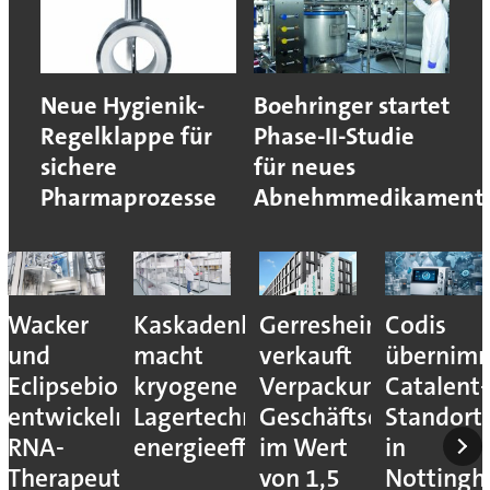
Neue Hygienik-
Boehringer startet
Regelklappe für
Phase-II-Studie
sichere
für neues
Pharmaprozesse
Abnehmmedikament
Wacker
Kaskadenkonzept
Gerresheimer
Codis
und
macht
verkauft
übernim
Eclipsebio
kryogene
Verpackungs-
Catalent-
entwickeln
Lagertechnik
Geschäftseinheiten
Standort
RNA-
energieeffizienter
im Wert
in
Therapeutika
von 1,5
Notting