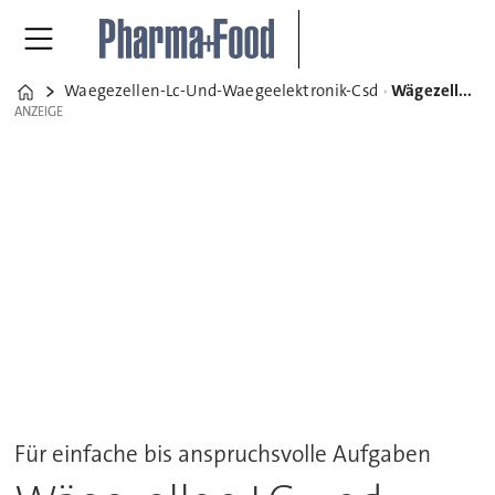
Waegezellen-Lc-Und-Waegeelektronik-Csd
Wägezellen LC und Wägeelektronik CSD
Home
ANZEIGE
ANZEIGE
Für einfache bis anspruchsvolle Aufgaben